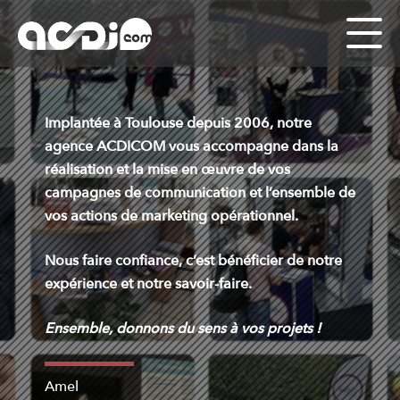
Panneau de gestion des cookies
Implantée à Toulouse depuis 2006, notre
agence ACDICOM vous accompagne dans la
réalisation et la mise en œuvre de vos
campagnes de communication et l’ensemble de
vos actions de marketing opérationnel.
Nous faire confiance, c’est bénéficier de notre
expérience et notre savoir-faire.
Ensemble, donnons du sens à vos projets !
Amel